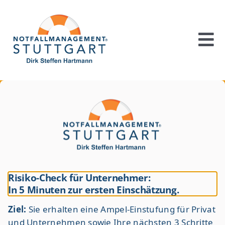
Skip
to
content
To
Na
Ihr Rettungsring
So geht´s
Über mich
Kooperationspartner
Risiko-Check für Unternehmer:
In 5 Minuten zur ersten Einschätzung.
Speaker
Ziel:
Sie erhalten eine Ampel-Einstufung für Privat
und Unternehmen sowie Ihre nächsten 3 Schritte